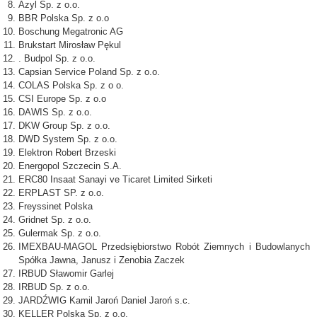
Azyl Sp. z o.o.
BBR Polska Sp. z o.o
Boschung Megatronic AG
Brukstart Mirosław Pękul
. Budpol Sp. z o.o.
Capsian Service Poland Sp. z o.o.
COLAS Polska Sp. z o o.
CSI Europe Sp. z o.o
DAWIS Sp. z o.o.
DKW Group Sp. z o.o.
DWD System Sp. z o.o.
Elektron Robert Brzeski
Energopol Szczecin S.A.
ERC80 Insaat Sanayi ve Ticaret Limited Sirketi
ERPLAST SP. z o.o.
Freyssinet Polska
Gridnet Sp. z o.o.
Gulermak Sp. z o.o.
IMEXBAU-MAGOL Przedsiębiorstwo Robót Ziemnych i Budowlanych
Spółka Jawna, Janusz i Zenobia Zaczek
IRBUD Sławomir Garlej
IRBUD Sp. z o.o.
JARDŹWIG Kamil Jaroń Daniel Jaroń s.c.
KELLER Polska Sp. z o.o.