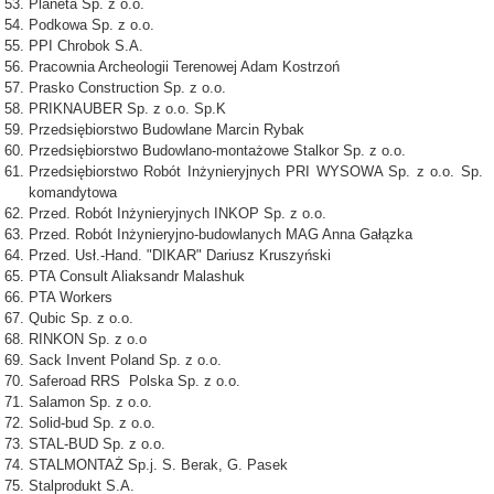
Planeta Sp. z o.o.
Podkowa Sp. z o.o.
PPI Chrobok S.A.
Pracownia Archeologii Terenowej Adam Kostrzoń
Prasko Construction Sp. z o.o.
PRIKNAUBER Sp. z o.o. Sp.K
Przedsiębiorstwo Budowlane Marcin Rybak
Przedsiębiorstwo Budowlano-montażowe Stalkor Sp. z o.o.
Przedsiębiorstwo Robót Inżynieryjnych PRI WYSOWA Sp. z o.o. Sp.
komandytowa
Przed. Robót Inżynieryjnych INKOP Sp. z o.o.
Przed. Robót Inżynieryjno-budowlanych MAG Anna Gałązka
Przed. Usł.-Hand. "DIKAR" Dariusz Kruszyński
PTA Consult Aliaksandr Malashuk
PTA Workers
Qubic Sp. z o.o.
RINKON Sp. z o.o
Sack Invent Poland Sp. z o.o.
Saferoad RRS Polska Sp. z o.o.
Salamon Sp. z o.o.
Solid-bud Sp. z o.o.
STAL-BUD Sp. z o.o.
STALMONTAŻ Sp.j. S. Berak, G. Pasek
Stalprodukt S.A.