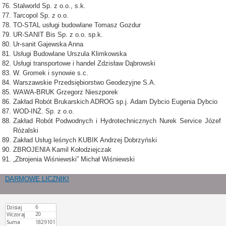
Stalworld Sp. z o.o., s.k.
Tarcopol Sp. z o.o.
TO-STAL usługi budowlane Tomasz Gozdur
UR-SANIT Bis Sp. z o.o. sp.k.
Ur-sanit Gajewska Anna
Usługi Budowlane Urszula Klimkowska
Usługi transportowe i handel Zdzisław Dąbrowski
W. Gromek i synowie s.c.
Warszawskie Przedsiębiorstwo Geodezyjne S.A.
WAWA-BRUK Grzegorz Nieszporek
Zakład Robót Brukarskich ADROG sp.j. Adam Dybcio Eugenia Dybcio
WOD-INŻ. Sp. z o.o.
Zakład Robót Podwodnych i Hydrotechnicznych Nurek Service Józef
Różalski
Zakład Usług leśnych KUBIK Andrzej Dobrzyński
ZBROJENIA Kamil Kołodziejczak
„Zbrojenia Wiśniewski” Michał Wiśniewski
DARMOWE LICZNIKI