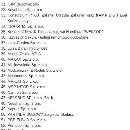
KJM Budownictwo
Knychtech Sp. z o.o.
Konsorcjum P.H.U. Zakmel Urszula Zakonek oraz KAMA BIS Paweł
Kaczmarczyk
KRAK-INŻ. Sp. z o.o.
Krzysztof Dróżdż Firma Usługowo-Handlowa "WEKTOR"
Krzysztof Sekuła - usługi remontowo-budowlane
Larix Garden Sp. z o.o.
Luiza Baran Hydromost
Maciej Otulak ATLA
MAKAX Sp. z o.o.
ML Inżynieria Sp. z o.o.
Modzelewski & Rodek Sp. z o.o.
Mostmarpal Sp. z o.o.
MR-CAT Sp. z o.o.
MSP INTOP Sp. z o.o.
Namron Sp. z o.o.
NELSBUD SP. z o.o. Sp. k.
Neostrain Sp. z o.o.
Neptun Sp. z o.o.
PARTNER BUDOWY Zbigniew Skubisz
PBE ELBUD Sp. z o.o.
Pemacon Sp. z o.o.